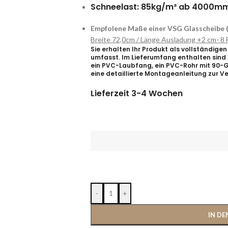
Schneelast: 85kg/m² ab 4000m
Empfolene Maße einer VSG Glasscheib
Breite 72,0cm / Länge Ausladung +2 cm- 8 
Sie erhalten Ihr Produkt als vollständig
umfasst. Im Lieferumfang enthalten sind a
ein PVC-Laubfang, ein PVC-Rohr mit 90-G
eine detaillierte Montageanleitung zur V
Lieferzeit 3-4 Wochen
-
+
IN D