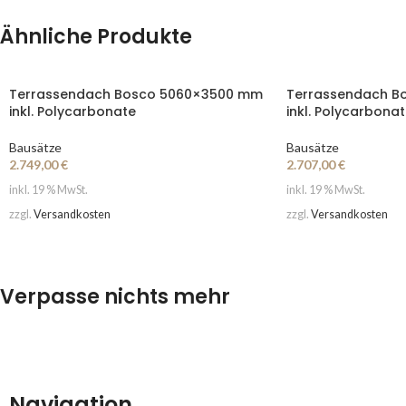
Ähnliche Produkte
Terrassendach Bosco 5060×3500 mm
Terrassendach B
inkl. Polycarbonate
inkl. Polycarbona
Bausätze
Bausätze
2.749,00
€
2.707,00
€
inkl. 19 % MwSt.
inkl. 19 % MwSt.
zzgl.
Versandkosten
zzgl.
Versandkosten
Verpasse nichts mehr
Navigation