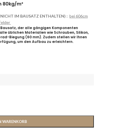
m 80kg/m²
e (NICHT IM BAUSATZ ENTHALTEN) :
bei 606cm
Felder
en Bausatz, der alle gängigen Komponenten
lle üblichen Materialien wie Schrauben, Silikon,
rad-Biegung (60 mm). Zudem stellen wir Ihnen
erfügung, um den Aufbau zu erleichtern.
EN WARENKORB