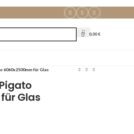
0,00
€
to 6060x2500mm für Glas
Pigato
ür Glas