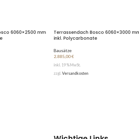
osco 6060×2500 mm
Terrassendach Bosco 6060×3000 m
te
inkl. Polycarbonate
Bausätze
2.885,00
€
inkl. 19 % MwSt.
zzgl.
Versandkosten
Wichtige Links