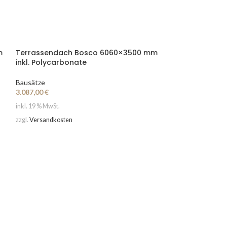
m
Terrassendach Bosco 6060×3500 mm
Terrassendac
inkl. Polycarbonate
inkl. Polycarbo
Bausätze
Bausätze
3.087,00
€
3.519,00
€
inkl. 19 % MwSt.
inkl. 19 % MwSt.
zzgl.
Versandkosten
zzgl.
Versandkosten